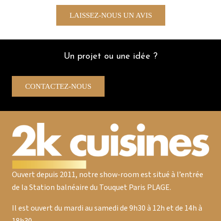
plus rapides.Je recommande encore
Dr
vivement tout autant pour les conseils de
LAISSEZ-NOUS UN AVIS
l’équipe que pour la qualité des éléments
d’un super rapport qualité /prix
D.B
Un projet ou une idée ?
CONTACTEZ-NOUS
Ouvert depuis 2011, notre show-room est situé à l’entrée
de la Station balnéaire du Touquet Paris PLAGE.
Il est ouvert du mardi au samedi de 9h30 à 12h et de 14h à