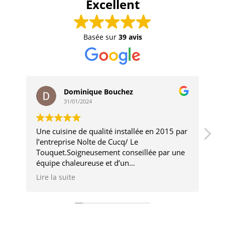
Excellent
Basée sur
39 avis
Dominique Bouchez
31/01/2024
Une cuisine de qualité installée en 2015 par
Tr
l’entreprise Nolte de Cucq/ Le
er
Touquet.Soigneusement conseillée par une
il
équipe chaleureuse et d’un
ré
professionnalisme au top( Benjamin et
L'
Lire la suite
Li
Laurie toujours présents aujourd’hui)Quant
po
à un appel dernièrement pour un problème
in
de hotte alors que le délai de garantie était
ro
dépassé ,leur intervention a encore été des
Tr