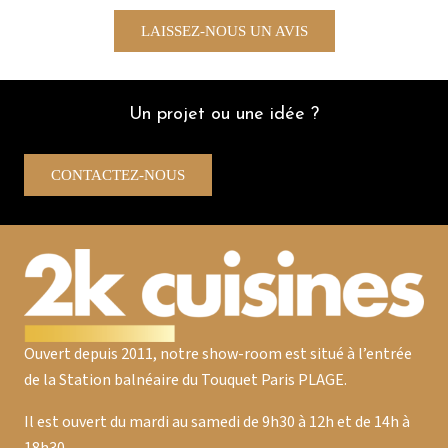
plus rapides.Je recommande encore
Dr
vivement tout autant pour les conseils de
LAISSEZ-NOUS UN AVIS
l’équipe que pour la qualité des éléments
d’un super rapport qualité /prix
D.B
Un projet ou une idée ?
CONTACTEZ-NOUS
Ouvert depuis 2011, notre show-room est situé à l’entrée
de la Station balnéaire du Touquet Paris PLAGE.
Il est ouvert du mardi au samedi de 9h30 à 12h et de 14h à