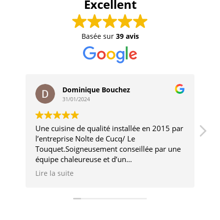
Excellent
Basée sur
39 avis
Dominique Bouchez
31/01/2024
Une cuisine de qualité installée en 2015 par
Tr
l’entreprise Nolte de Cucq/ Le
er
Touquet.Soigneusement conseillée par une
il
équipe chaleureuse et d’un
ré
professionnalisme au top( Benjamin et
L'
Lire la suite
Li
Laurie toujours présents aujourd’hui)Quant
po
à un appel dernièrement pour un problème
in
de hotte alors que le délai de garantie était
ro
dépassé ,leur intervention a encore été des
Tr