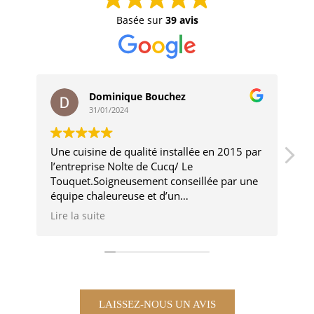
Basée sur
39 avis
Dominique Bouchez
31/01/2024
Une cuisine de qualité installée en 2015 par
Tr
l’entreprise Nolte de Cucq/ Le
er
Touquet.Soigneusement conseillée par une
il
équipe chaleureuse et d’un
ré
professionnalisme au top( Benjamin et
L'
Lire la suite
Li
Laurie toujours présents aujourd’hui)Quant
po
à un appel dernièrement pour un problème
in
de hotte alors que le délai de garantie était
ro
dépassé ,leur intervention a encore été des
Tr
plus rapides.Je recommande encore
Dr
vivement tout autant pour les conseils de
LAISSEZ-NOUS UN AVIS
l’équipe que pour la qualité des éléments