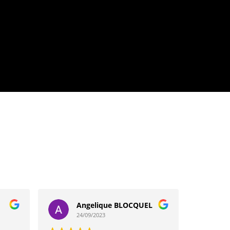
Angelique BLOCQUEL
G
24/09/2023
1