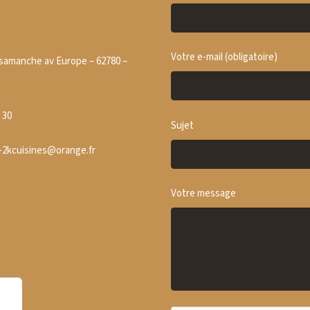
très professionnels. Allez y l
yeux fermés. Je vais regarder ce
qu ils proposent en plus des
cuisines car c est un plaisir 
Votre e-mail (obligatoire)
mener des projets avec eux.
samanche av Europe – 62780 –
 30
Sujet
-2kcuisines@orange.fr
Votre message