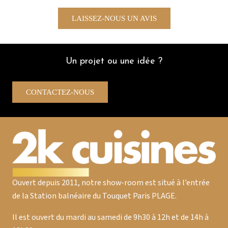
plus rapides.Je recommande encore
Dr
vivement tout autant pour les conseils de
LAISSEZ-NOUS UN AVIS
l’équipe que pour la qualité des éléments
d’un super rapport qualité /prix
D.B
Un projet ou une idée ?
CONTACTEZ-NOUS
Ouvert depuis 2011, notre show-room est situé à l’entrée
de la Station balnéaire du Touquet Paris PLAGE.
Il est ouvert du mardi au samedi de 9h30 à 12h et de 14h à