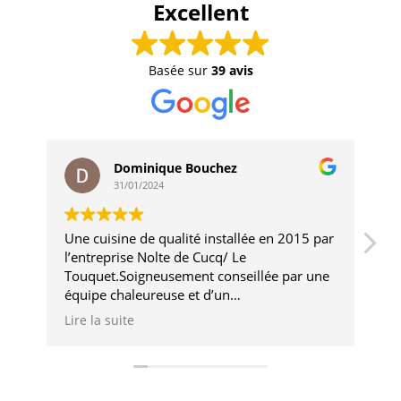
Excellent
Basée sur
39 avis
Dominique Bouchez
31/01/2024
Une cuisine de qualité installée en 2015 par
Tr
l’entreprise Nolte de Cucq/ Le
er
Touquet.Soigneusement conseillée par une
il
équipe chaleureuse et d’un
ré
professionnalisme au top( Benjamin et
L'
Lire la suite
Li
Laurie toujours présents aujourd’hui)Quant
po
à un appel dernièrement pour un problème
in
de hotte alors que le délai de garantie était
ro
dépassé ,leur intervention a encore été des
Tr